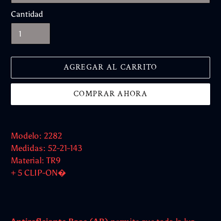
Cantidad
AGREGAR AL CARRITO
COMPRAR AHORA
Agregando
el
Modelo: 2282
producto
Medidas: 52-21-143
a
Material: TR9
tu
+ 5 CLIP-ON�
carrito