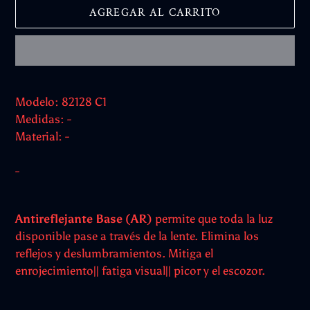
AGREGAR AL CARRITO
Agregando
el
Modelo: 82128 C1
producto
Medidas: -
a
Material: -
tu
carrito
-
Antireflejante Base (AR)
permite que toda la luz
disponible pase a través de la lente. Elimina los
reflejos y deslumbramientos. Mitiga el
enrojecimiento|| fatiga visual|| picor y el escozor.