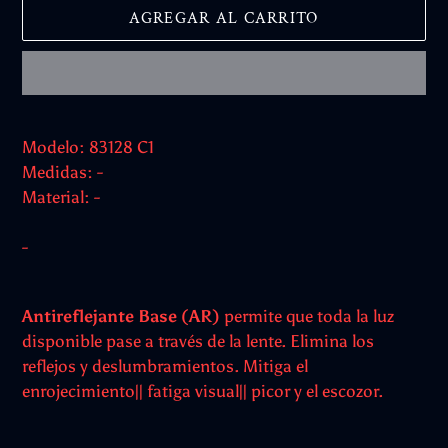
AGREGAR AL CARRITO
Agregando
el
Modelo: 83128 C1
producto
Medidas: -
a
Material: -
tu
carrito
-
Antireflejante Base (AR)
permite que toda la luz
disponible pase a través de la lente. Elimina los
reflejos y deslumbramientos. Mitiga el
enrojecimiento|| fatiga visual|| picor y el escozor.