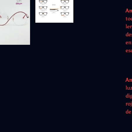
An
to
len
de
enr
es
An
lu
di
ro
de