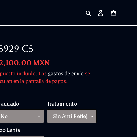
Buscar
Ingresar
Carrito
5929 C5
ecio
 2,100.00 MXN
bitual
puesto incluido. Los
gastos de envío
se
culan en la pantalla de pagos.
raduado
Tratamiento
po Lente