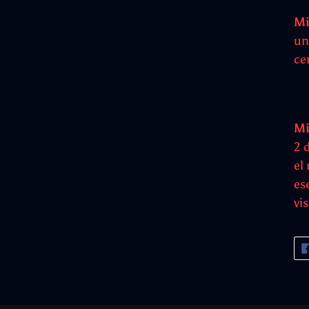
Mi
un
ce
Mi
2 
el
es
vi