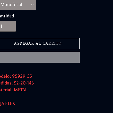
antidad
AGREGAR AL CARRITO
regando
delo: 95929 C5
oducto
didas: 52-20-143
terial: METAL
rito
JA FLEX