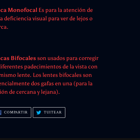
ca Monofocal
Es para la atención de
a deficiencia visual para ver de lejos o
rca.
cas Bifocales
son usados para corregir
diferentes padecimientos de la vista con
 mismo lente. Los lentes bifocales son
encialmente dos gafas en una (para la
sión de cercana y lejana).
COMPARTIR
TUITEAR
COMPARTIR
TUITEAR
EN
EN
FACEBOOK
TWITTER