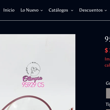
Inicio
Lo Nuevo
Catálogos
Descuentos
9
Pr
$
ha
Im
cal
G
Ti