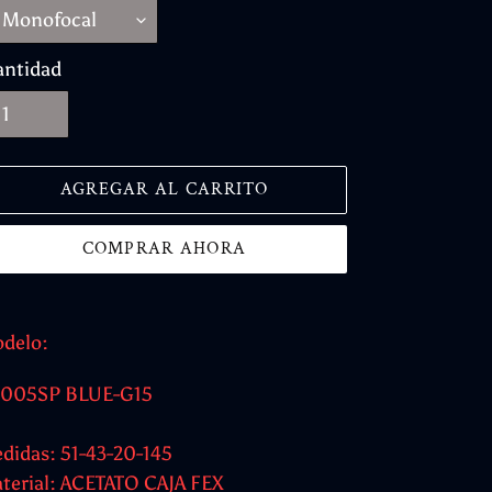
antidad
AGREGAR AL CARRITO
COMPRAR AHORA
regando
delo:
oducto
005SP BLUE-G15
didas: 51-43-20-145
rito
terial: ACETATO CAJA FEX