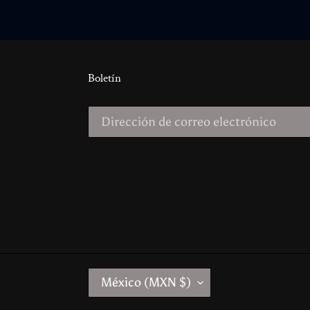
Boletín
P
México (MXN $)
A
Í