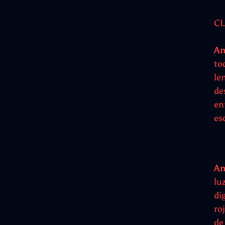
CL
An
to
len
de
enr
es
An
lu
di
ro
de