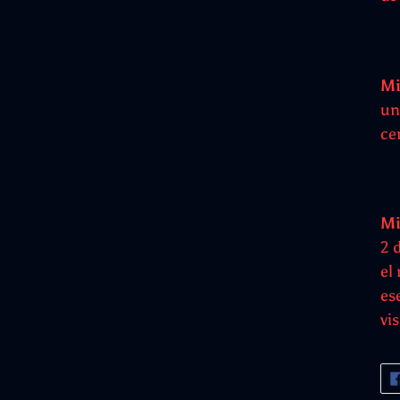
Mi
un
ce
Mi
2 
el
es
vi