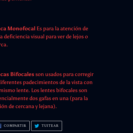
ca Monofocal
Es para la atención de
a deficiencia visual para ver de lejos o
rca.
cas Bifocales
son usados para corregir
diferentes padecimientos de la vista con
 mismo lente. Los lentes bifocales son
encialmente dos gafas en una (para la
sión de cercana y lejana).
COMPARTIR
TUITEAR
COMPARTIR
TUITEAR
EN
EN
FACEBOOK
TWITTER