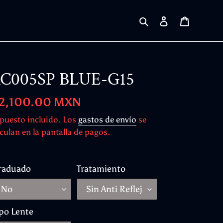
Buscar
Ingresar
Carrito
C005SP BLUE-G15
ecio
 2,100.00 MXN
bitual
puesto incluido. Los
gastos de envío
se
culan en la pantalla de pagos.
raduado
Tratamiento
po Lente