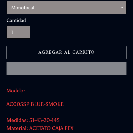
Cantidad
AGREGAR AL CARRITO
Agregando
el
Modelo:
producto
a
AC005SP BLUE-SMOKE
tu
carrito
Medidas: 51-43-20-145
Material: ACETATO CAJA FEX