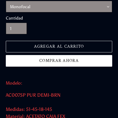
Cantidad
AGREGAR AL CARRITO
COMPRAR AHORA
Agregando
el
Modelo:
producto
a
AC007SP PUR DEMI-BRN
tu
carrito
Medidas: 51-45-18-145
Material: ACETATO CAJA FEX