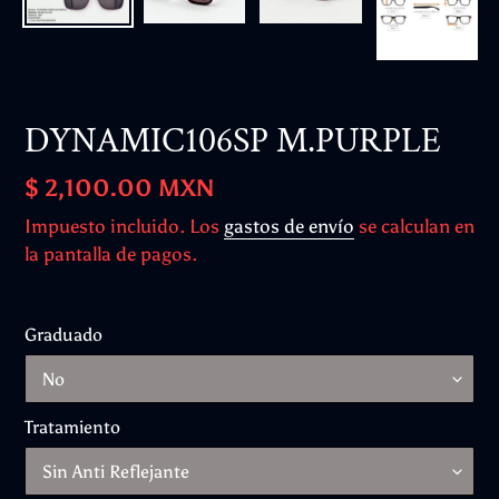
DYNAMIC106SP M.PURPLE
Precio
$ 2,100.00 MXN
habitual
Impuesto incluido. Los
gastos de envío
se calculan en
la pantalla de pagos.
Graduado
Tratamiento