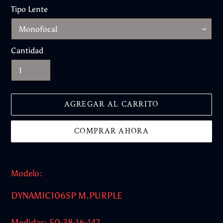
Tipo Lente
Cantidad
AGREGAR AL CARRITO
COMPRAR AHORA
Agregando
el
Modelo:
producto
a
DYNAMIC106SP M.PURPLE
tu
carrito
Medidas: 50-38-16-142