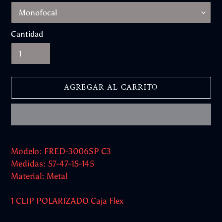
Cantidad
AGREGAR AL CARRITO
Agregando
el
Modelo: FRED-3006SP C3
producto
Medidas: 57-47-15-145
a
Material: Metal
tu
carrito
1 CLIP POLARIZADO Caja Flex