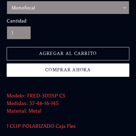
Cantidad
AGREGAR AL CARRITO
COMPRAR AHORA
Agregando
el
Modelo: FRED-3011SP C5
producto
Medidas: 57-46-16-145
a
Material: Metal
tu
carrito
1 CLIP POLARIZADO Caja Flex