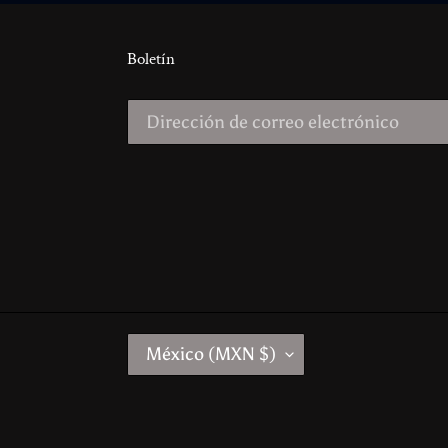
Boletín
P
México (MXN $)
A
Í
S
/