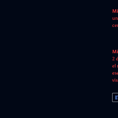
Mi
un
ce
Mi
2 
el
es
vi