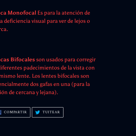
ca Monofocal
Es para la atención de
a deficiencia visual para ver de lejos o
rca.
cas Bifocales
son usados para corregir
diferentes padecimientos de la vista con
 mismo lente. Los lentes bifocales son
encialmente dos gafas en una (para la
sión de cercana y lejana).
COMPARTIR
TUITEAR
COMPARTIR
TUITEAR
EN
EN
FACEBOOK
TWITTER