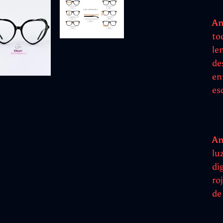
An
to
len
de
enr
es
An
lu
di
ro
de