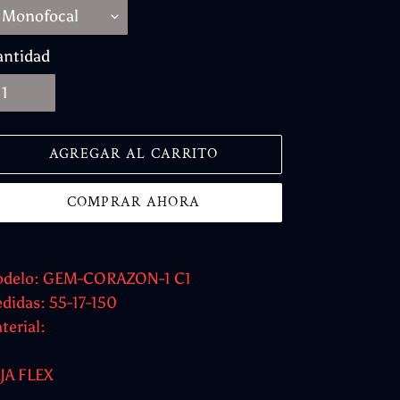
antidad
AGREGAR AL CARRITO
COMPRAR AHORA
regando
delo: GEM-CORAZON-1 C1
oducto
didas: 55-17-150
terial:
rito
JA FLEX