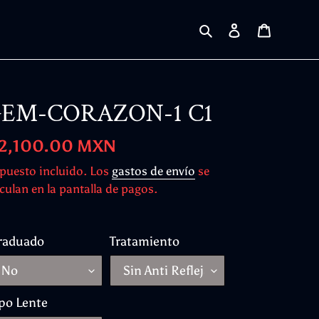
Buscar
Ingresar
Carrito
EM-CORAZON-1 C1
ecio
 2,100.00 MXN
bitual
puesto incluido. Los
gastos de envío
se
culan en la pantalla de pagos.
raduado
Tratamiento
po Lente