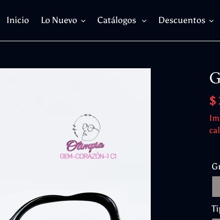
Inicio
Lo Nuevo
Catálogos
Descuentos
G
Pr
$
ha
Im
cal
G
Ti