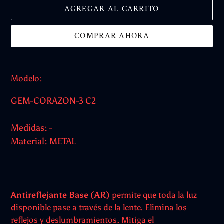
AGREGAR AL CARRITO
COMPRAR AHORA
Agregando
el
Modelo:
producto
a
GEM-CORAZON-3 C2
tu
carrito
Medidas: -
Material: METAL
Antireflejante Base (AR)
permite que toda la luz
disponible pase a través de la lente. Elimina los
reflejos y deslumbramientos. Mitiga el