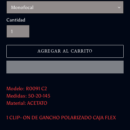
Cantidad
AGREGAR AL CARRITO
Agregando
el
Modelo: R0091 C2
producto
Medidas: 50-20-145
a
Material: ACETATO
tu
carrito
1 CLIP- ON DE GANCHO POLARIZADO CAJA FLEX