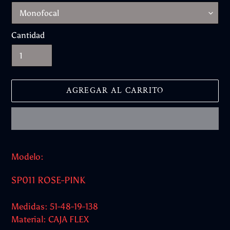
Cantidad
AGREGAR AL CARRITO
Agregando
el
Modelo:
producto
a
SP011 ROSE-PINK
tu
carrito
Medidas: 51-48-19-138
Material: CAJA FLEX