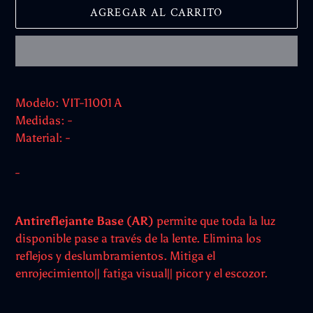
AGREGAR AL CARRITO
Agregando
el
Modelo: VIT-11001 A
producto
Medidas: -
a
Material: -
tu
carrito
-
Antireflejante Base (AR)
permite que toda la luz
disponible pase a través de la lente. Elimina los
reflejos y deslumbramientos. Mitiga el
enrojecimiento|| fatiga visual|| picor y el escozor.