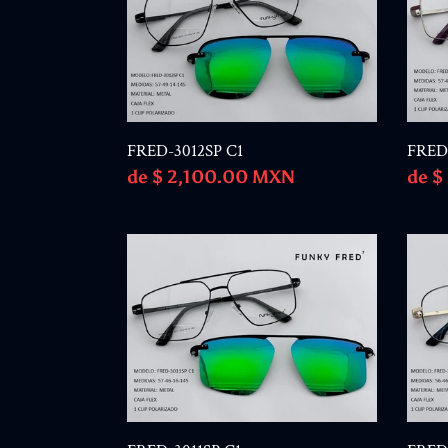
C1
C6
FRED-3012SP C1
FRED
Precio
de $ 2,100.00 MXN
Prec
de $
habitual
habi
FRED-
FRED
3011SP
3010
C1
C5