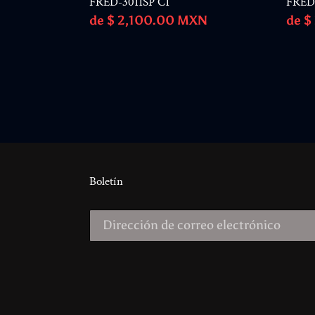
FRED-3011SP C1
FRED
Precio
de $ 2,100.00 MXN
Prec
de $
habitual
habi
Boletín