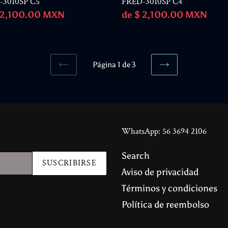
-3010SP C5
FRED-3010SP C4
io
 2,100.00 MXN
Precio
de $ 2,100.00 MXN
tual
habitual
Página 1 de 3
PAGINA
SIGUIENTE
ANTERIOR
PÁGINA
WhatsApp: 56 3694 2106
Search
SUSCRIBIRSE
Aviso de privacidad
Términos y condiciones
Política de reembolso