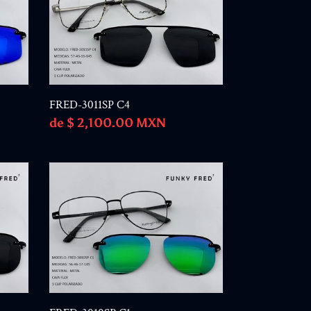
C4
FRED-3011SP C4
Precio
de $ 2,100.00 MXN
habitual
FRED-
3010SP
C1